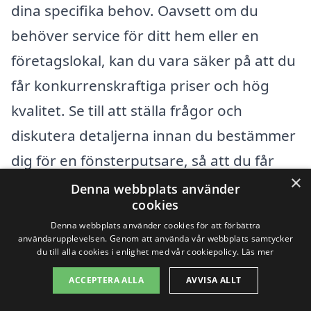
dina specifika behov. Oavsett om du
behöver service för ditt hem eller en
företagslokal, kan du vara säker på att du
får konkurrenskraftiga priser och hög
kvalitet. Se till att ställa frågor och
diskutera detaljerna innan du bestämmer
dig för en fönsterputsare, så att du får
×
den bästa möjliga servicen för ditt behov.
Denna webbplats använder
cookies
Denna webbplats använder cookies för att förbättra
Få 3 erbjudanden, gratis och utan
användarupplevelsen. Genom att använda vår webbplats samtycker
du till alla cookies i enlighet med vår cookiepolicy.
Läs mer
förpliktelser
ACCEPTERA ALLA
AVVISA ALLT