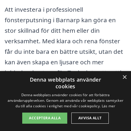
Att investera i professionell
fönsterputsning i Barnarp kan göra en
stor skillnad för ditt hem eller din
verksamhet. Med klara och rena fönster
får du inte bara en bättre utsikt, utan det
kan även skapa en ljusare och mer
inbjudande atmosfär. Tveka inte att nyttja
×
Denna webbplats använder
möjligheten att jämföra bland lokala
cookies
fönsterputsare och hitta det bästa
Denna webbplats använder cookies för att förbättra
användarupplevelsen. Genom att använda vår webbplats samtycker
erbjudandet för dina fönster!
du till alla cookies i enlighet med vår cookiepolicy.
Läs mer
ACCEPTERA ALLA
AVVISA ALLT
Få 3 erbjudanden, gratis och utan