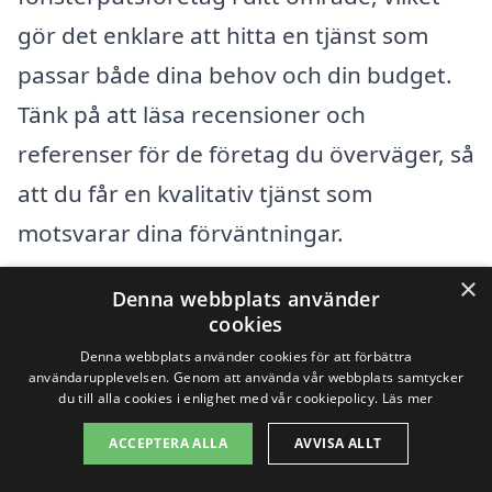
gör det enklare att hitta en tjänst som
passar både dina behov och din budget.
Tänk på att läsa recensioner och
referenser för de företag du överväger, så
att du får en kvalitativ tjänst som
motsvarar dina förväntningar.
×
Denna webbplats använder
Sammanfattningsvis är det många
cookies
faktorer som spelar in när det kommer till
Denna webbplats använder cookies för att förbättra
priset för fönsterputsning i Björboholm.
användarupplevelsen. Genom att använda vår webbplats samtycker
du till alla cookies i enlighet med vår cookiepolicy.
Läs mer
Genom att vara medveten om dessa
ACCEPTERA ALLA
AVVISA ALLT
faktorer och göra en grundlig jämförelse