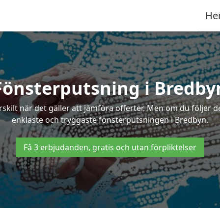
He
Fönsterputsning i Bredby
ilt när det gäller att jämföra offerter. Men om du följer d
enklaste och tryggaste fönsterputsningen i Bredbyn.
Få 3 erbjudanden, gratis och utan förpliktelser