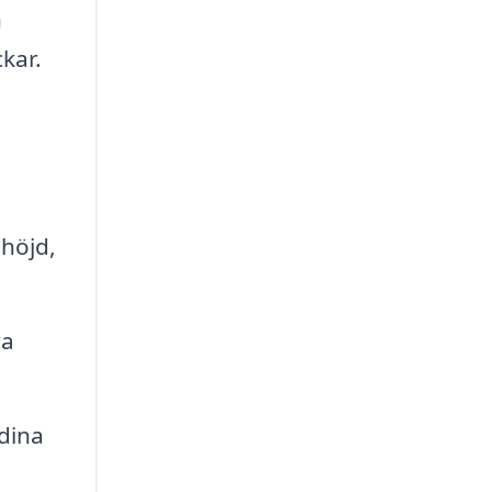
h
kar.
 höjd,
ra
dina