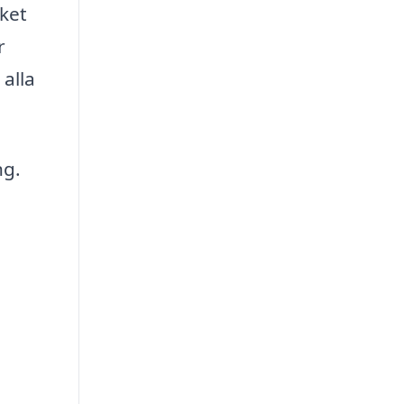
lket
r
alla
ng.