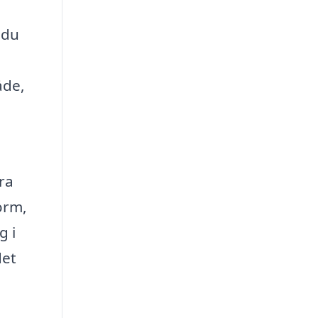
 du
åde,
ra
orm,
g i
det