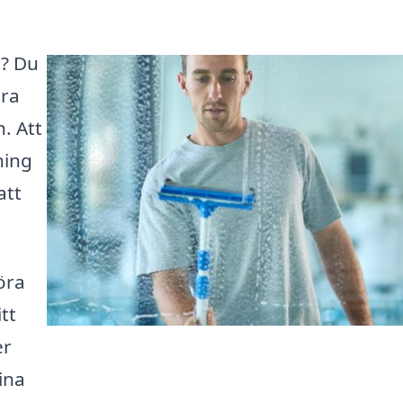
n? Du
ara
n. Att
ning
att
öra
tt
er
dina