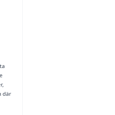
ta
re
r,
n där