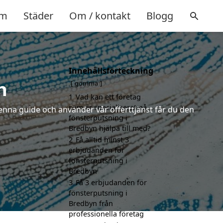
m
Städer
Om / kontakt
Blogg
Innehållsförteckning
n
gömma
1
Vad kan ett företag
som är specialiserat på
enna guide och använder vår offerttjänst får du den
fönsterputsning i
Bredbyn hjälpa till med?
2
Få alltid minst 3
erbjudanden för
fönsterputsning i
Bredbyn
3
Få 3 erbjudanden för
fönsterputsning i
Bredbyn från
professionella företag