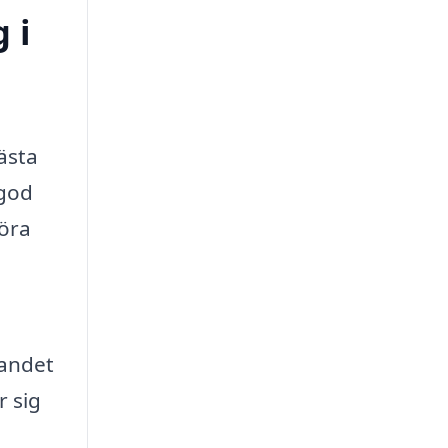
 i
bästa
 god
föra
dandet
r sig