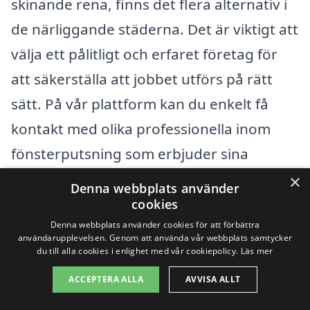
skinande rena, finns det flera alternativ i
de närliggande städerna. Det är viktigt att
välja ett pålitligt och erfaret företag för
att säkerställa att jobbet utförs på rätt
sätt. På vår plattform kan du enkelt få
kontakt med olika professionella inom
fönsterputsning som erbjuder sina
tjänster i området.
×
Denna webbplats använder
cookies
Några av de städer där du kan hitta hjälp
Denna webbplats använder cookies för att förbättra
användarupplevelsen. Genom att använda vår webbplats samtycker
med fönsterputsning är:
du till alla cookies i enlighet med vår cookiepolicy.
Läs mer
ACCEPTERA ALLA
AVVISA ALLT
Helenelund