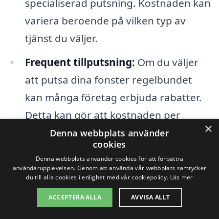
specialiserad putsning. Kostnaden kan
variera beroende på vilken typ av
tjänst du väljer.
Frequent tillputsning:
Om du väljer
att putsa dina fönster regelbundet
kan många företag erbjuda rabatter.
Detta kan gör att kostnaden per
×
putsning blir lägre på sikt.
Denna webbplats använder
cookies
Geografisk plats:
Priserna kan också
Denna webbplats använder cookies för att förbättra
användarupplevelsen. Genom att använda vår webbplats samtycker
variera beroende på var i Brunna du
du till alla cookies i enlighet med vår cookiepolicy.
Läs mer
bor. Det kan vara skillnader mellan
ACCEPTERA ALLA
AVVISA ALLT
olika områden, så det är bra att