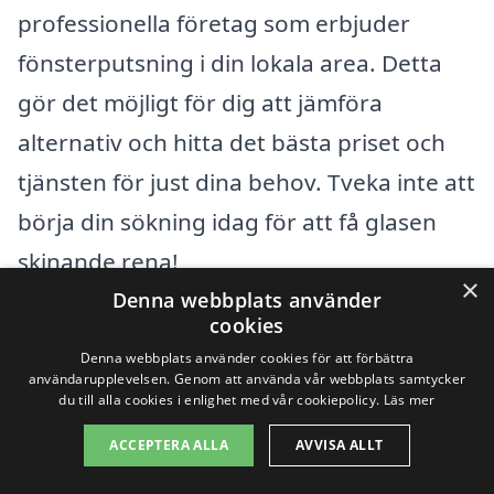
professionella företag som erbjuder
fönsterputsning i din lokala area. Detta
gör det möjligt för dig att jämföra
alternativ och hitta det bästa priset och
tjänsten för just dina behov. Tveka inte att
börja din sökning idag för att få glasen
skinande rena!
×
Denna webbplats använder
cookies
Få 3 erbjudanden, gratis och utan
Denna webbplats använder cookies för att förbättra
förpliktelser
användarupplevelsen. Genom att använda vår webbplats samtycker
du till alla cookies i enlighet med vår cookiepolicy.
Läs mer
ACCEPTERA ALLA
AVVISA ALLT