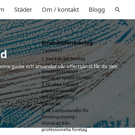
m
Städer
Om / kontakt
Blogg
Innehållsförteckning
ad
gömma
1
Vad kan ett företag
som är specialiserat på
enna guide och använder vår offerttjänst får du den
fönsterputsning i
Ekshärad hjälpa till med?
2
Få alltid minst 3
erbjudanden för
fönsterputsning i
Ekshärad
3
Få 3 erbjudanden för
fönsterputsning i
Ekshärad från
professionella företag