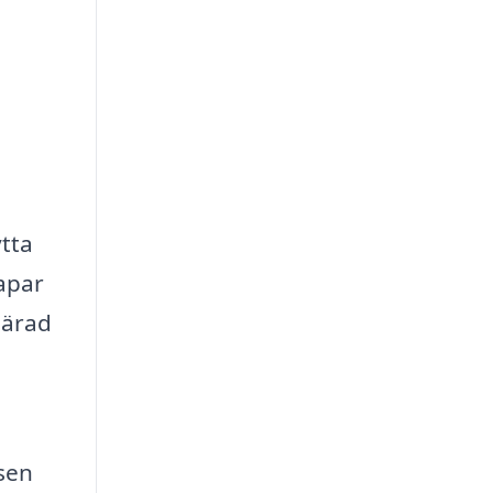
tta
kapar
härad
fsen