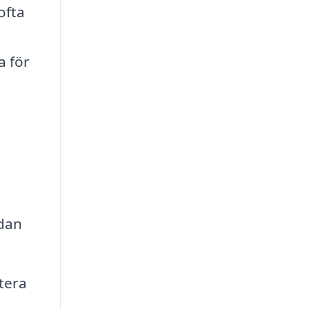
ofta
a för
idan
tera