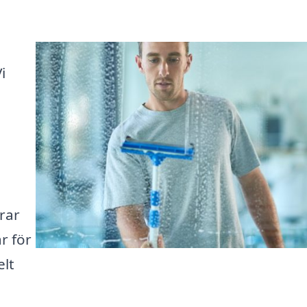
i
erar
r för
elt