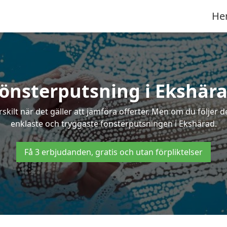
He
önsterputsning i Ekshär
ilt när det gäller att jämföra offerter. Men om du följer d
enklaste och tryggaste fönsterputsningen i Ekshärad.
Få 3 erbjudanden, gratis och utan förpliktelser