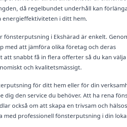
längden, då regelbundet underhåll kan förläng
 energieffektiviteten i ditt hem.
der fönsterputsning i Ekshärad är enkelt. Geno
lp med att jämföra olika företag och deras
att snabbt få in flera offerter så du kan välja
nomiskt och kvalitetsmässigt.
erputsning för ditt hem eller för din verksam
ge dig den service du behöver. Att ha rena fön
ndlar också om att skapa en trivsam och häls
na med professionell fönsterputsning i din loka