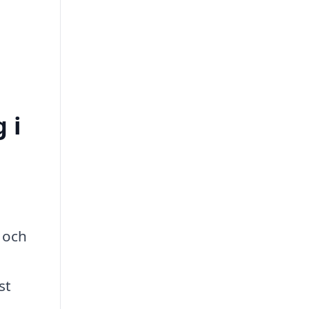
 i
t och
st