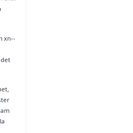
a
m xn--
 det
het,
ster
osam
la