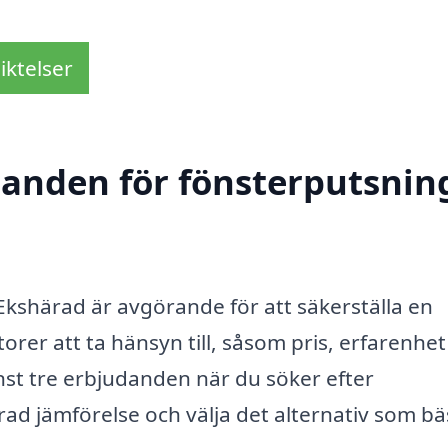
iktelser
danden för fönsterputsning
i Ekshärad är avgörande för att säkerställa en
torer att ta hänsyn till, såsom pris, erfarenhe
inst tre erbjudanden när du söker efter
ad jämförelse och välja det alternativ som bä