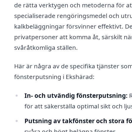
de rätta verktygen och metoderna för att
specialiserade rengöringsmedel och utru
kalkbeläggningar försvinner effektivt. 
privatpersoner att komma åt, särskilt när
svåråtkomliga ställen.
Här är några av de specifika tjänster so
fönsterputsning i Ekshärad:
In- och utvändig fönsterputsning:
R
för att säkerställa optimal sikt och lj
Putsning av takfönster och stora fö
svåra och högt belägna fönster.