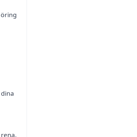
göring
 dina
 rena.