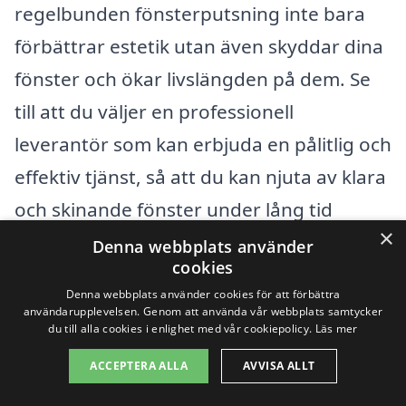
regelbunden fönsterputsning inte bara
förbättrar estetik utan även skyddar dina
fönster och ökar livslängden på dem. Se
till att du väljer en professionell
leverantör som kan erbjuda en pålitlig och
effektiv tjänst, så att du kan njuta av klara
och skinande fönster under lång tid
×
framöver.
Denna webbplats använder
cookies
Denna webbplats använder cookies för att förbättra
Få 3 erbjudanden, gratis och utan
användarupplevelsen. Genom att använda vår webbplats samtycker
du till alla cookies i enlighet med vår cookiepolicy.
Läs mer
förpliktelser
ACCEPTERA ALLA
AVVISA ALLT