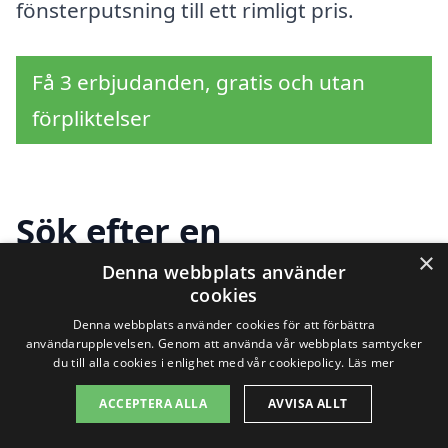
fönsterputsning till ett rimligt pris.
Få 3 erbjudanden, gratis och utan
förpliktelser
Sök efter en
×
professionell för
Denna webbplats använder
cookies
fönsterputsning i andra
Denna webbplats använder cookies för att förbättra
användarupplevelsen. Genom att använda vår webbplats samtycker
städer nära Göteborg
du till alla cookies i enlighet med vår cookiepolicy.
Läs mer
ACCEPTERA ALLA
AVVISA ALLT
Att hitta ett pålitligt företag för