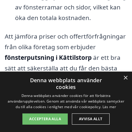
av fönsterramar och sidor, vilket kan
öka den totala kostnaden.
Att jämföra priser och offertförfrågningar
från olika företag som erbjuder
fönsterputsning i Kättilstorp
är ett bra
sätt att säkerställa att du får den bästa
×
möjliga tjänsten till ett rimligt pris. Med
Denna webbplats använder
cookies
vår plattform kan du enkelt begära flera
Denna webbplats använder cookies för att förbättra
offerter från lokala professionella
användarupplevelsen. Genom att använda vår webbplats samtycker
du till alla cookies i enlighet med vår cookiepolicy.
Läs mer
fönsterputsare, vilket gör att du kan hitta
ACCEPTERA ALLA
AVVISA ALLT
ett företag som passar dina behov och
din budget. Genom att noggrant