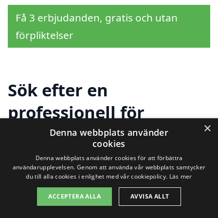
Få 3 erbjudanden, gratis och utan
förpliktelser
Sök efter en
professionell för
×
fönsterputsning i andra
Denna webbplats använder
cookies
städer nära Kinnarp
Denna webbplats använder cookies för att förbättra
användarupplevelsen. Genom att använda vår webbplats samtycker
du till alla cookies i enlighet med vår cookiepolicy.
Läs mer
Att hitta hjälp för
fönsterputsning i
ACCEPTERA ALLA
AVVISA ALLT
Kinnarp
behöver inte vara en utmaning.