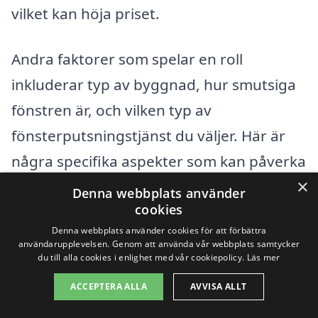
vilket kan höja priset.
Andra faktorer som spelar en roll
inkluderar typ av byggnad, hur smutsiga
fönstren är, och vilken typ av
fönsterputsningstjänst du väljer. Här är
några specifika aspekter som kan påverka
×
priset:
Denna webbplats använder
cookies
Fönstrens storlek:
Stora fönster
Denna webbplats använder cookies för att förbättra
användarupplevelsen. Genom att använda vår webbplats samtycker
kräver mer tid och resurser att
du till alla cookies i enlighet med vår cookiepolicy.
Läs mer
rengöra.
ACCEPTERA ALLA
AVVISA ALLT