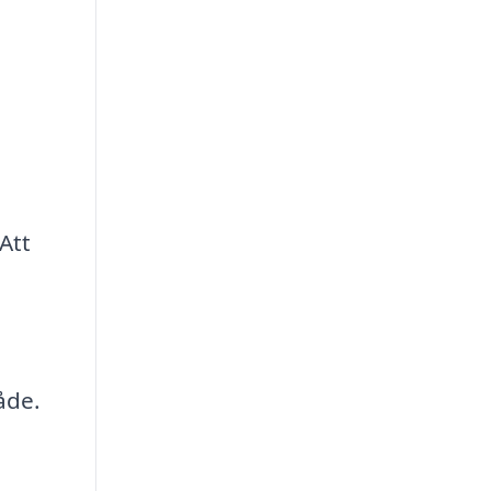
Att
åde.