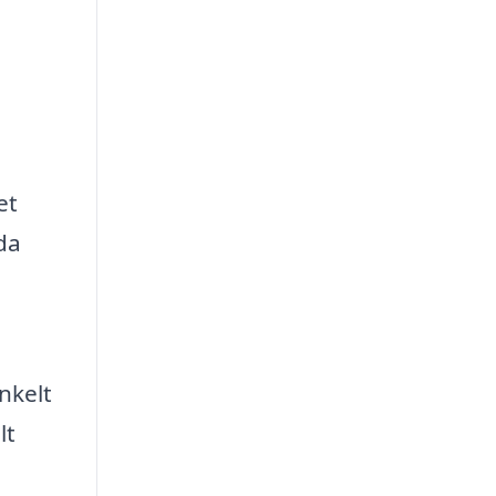
et
da
nkelt
lt