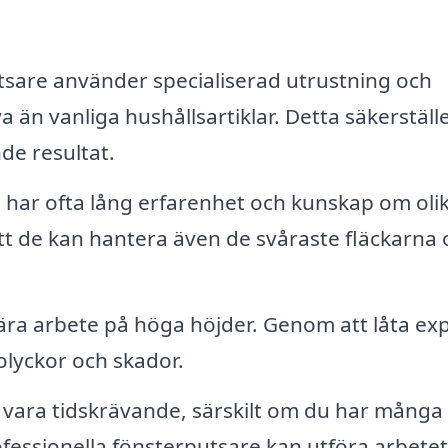
sare använder specialiserad utrustning och
än vanliga hushållsartiklar. Detta säkerställ
de resultat.
har ofta lång erfarenhet och kunskap om oli
 att de kan hantera även de svåraste fläckarna
ra arbete på höga höjder. Genom att låta ex
olyckor och skador.
 vara tidskrävande, särskilt om du har många
fessionella fönsterputsare kan utföra arbetet