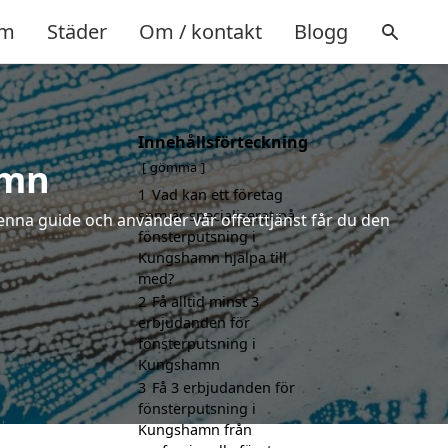
m
Städer
Om / kontakt
Blogg
Innehållsförteckning
amn
gömma
1
Vad kan ett företag
som är specialiserat på
enna guide och använder vår offerttjänst får du den
fönsterputsning i
Kungshamn hjälpa till
med?
2
Få alltid minst 3
erbjudanden för
fönsterputsning i
Kungshamn
3
Få 3 erbjudanden för
fönsterputsning i
Kungshamn från