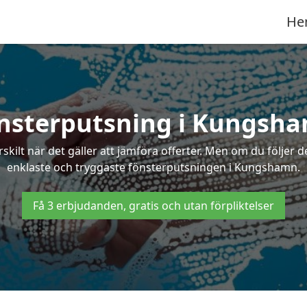
He
nsterputsning i Kungsh
ilt när det gäller att jämföra offerter. Men om du följer d
enklaste och tryggaste fönsterputsningen i Kungshamn.
Få 3 erbjudanden, gratis och utan förpliktelser