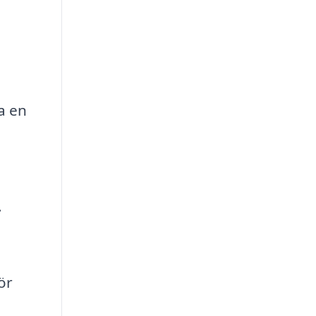
ta en
.
ör