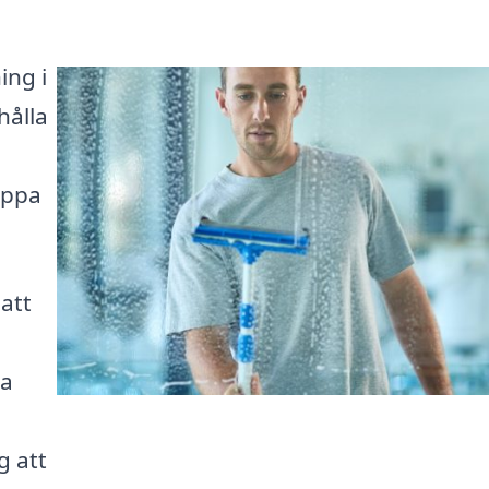
ing i
hålla
äppa
 att
ta
g att