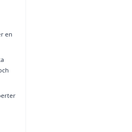
er en
ka
 och
perter