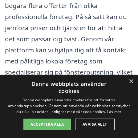
begära flera offerter från olika
professionella företag. På så sätt kan du
jämföra priser och tjänster för att hitta
det som passar dig bäst. Genom vår
plattform kan vi hjälpa dig att få kontakt
med pålitliga lokala företag som
specialiserar sig på fönsterputsning, vilket
×
gör det enklare att fatta ett informerat
Denna webbplats använder
cookies
beslut som passar din budget och dina
Denna webbplats använder cookies för att förbättra
behov.
användarupplevelsen. Genom att använda vår webbplats samtycker
du till alla cookies i enlighet med vår cookiepolicy.
Läs mer
ACCEPTERA ALLA
AVVISA ALLT
Få 3 erbjudanden, gratis och utan