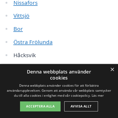
Nissafors
Vittsjö
Bor
Östra Frölunda
Håcksvik
Långared
×
Denna webbplats använder
cookies
Mossebo
Denna webbplats använder cookies för att förbättra
användarupplevelsen. Genom att använda vår webbplats samtycker
Kräklinge
du till alla cookies i enlighet med vår cookiepolicy.
Läs mer
Bredaryd
ACCEPTERA ALLA
AVVISA ALLT