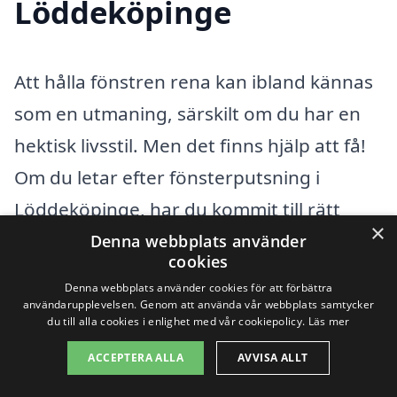
Löddeköpinge
Att hålla fönstren rena kan ibland kännas
som en utmaning, särskilt om du har en
hektisk livsstil. Men det finns hjälp att få!
Om du letar efter fönsterputsning i
Löddeköpinge, har du kommit till rätt
×
ställe. Det finns många företag som
Denna webbplats använder
cookies
erbjuder professionell fönsterputsning i
Denna webbplats använder cookies för att förbättra
din närhet, och det är lätt att få en
användarupplevelsen. Genom att använda vår webbplats samtycker
du till alla cookies i enlighet med vår cookiepolicy.
Läs mer
översikt över tillgängliga alternativ.
ACCEPTERA ALLA
AVVISA ALLT
Förutom Löddeköpinge finns det flera