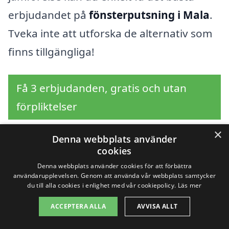
erbjudandet på
fönsterputsning i Mala
.
Tveka inte att utforska de alternativ som
finns tillgängliga!
Få 3 erbjudanden, gratis och utan
förpliktelser
×
Denna webbplats använder
cookies
Sök efter en
Denna webbplats använder cookies för att förbättra
användarupplevelsen. Genom att använda vår webbplats samtycker
professionell för
du till alla cookies i enlighet med vår cookiepolicy.
Läs mer
fönsterputsning i andra
ACCEPTERA ALLA
AVVISA ALLT