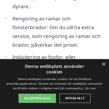
dyrare.
Rengöring av ramar och
fönsterbrädor: Om du vill ha extra
service, som rengöring av ramar och
brädor, påverkar det priset.
Inkludering av fosfor- eller
×
miljövänliga rengöringsmedel: Vissa
Denna webbplats använder
cookies
företag erbjuder dessa alternativ till
Denna webbplats använder cookies för att förbättra
en högre kostnad.
användarupplevelsen. Genom att använda vår webbplats samtycker
du till alla cookies i enlighet med vår cookiepolicy.
Läs mer
För att få ett bra erbjudande på
ACCEPTERA ALLA
AVVISA ALLT
fönsterputsning i Marstrand är det en