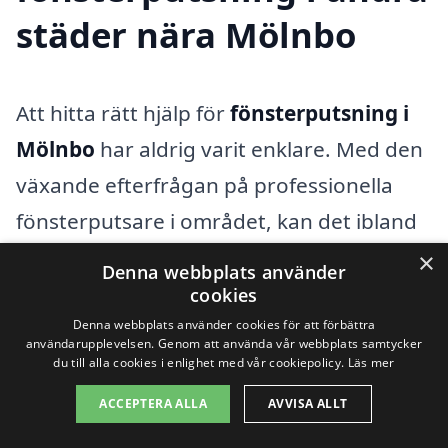
städer nära Mölnbo
Att hitta rätt hjälp för
fönsterputsning i
Mölnbo
har aldrig varit enklare. Med den
växande efterfrågan på professionella
fönsterputsare i området, kan det ibland
kännas överväldigande att välja ett
×
Denna webbplats använder
företag. Men oroa dig inte, vi är här för
cookies
att hjälpa dig att navigera i detta och hitta
Denna webbplats använder cookies för att förbättra
användarupplevelsen. Genom att använda vår webbplats samtycker
det perfekta företaget för dina behov.
du till alla cookies i enlighet med vår cookiepolicy.
Läs mer
Genom vår plattform kan du enkelt få
ACCEPTERA ALLA
AVVISA ALLT
offerter från lokala experter som erbjuder