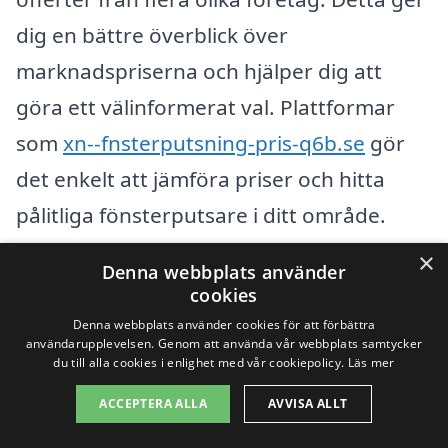
dig en bättre överblick över
marknadspriserna och hjälper dig att
göra ett välinformerat val. Plattformar
som
xn--fnsterputsning-pris-q6b.se
gör
det enkelt att jämföra priser och hitta
pålitliga fönsterputsare i ditt område.
×
Denna webbplats använder
Kom ihåg att det inte bara handlar om
cookies
priset. Kvalitet och pålitlighet är också
Denna webbplats använder cookies för att förbättra
användarupplevelsen. Genom att använda vår webbplats samtycker
viktiga faktorer att beakta. Att välja ett
du till alla cookies i enlighet med vår cookiepolicy.
Läs mer
företag med goda referenser och
ACCEPTERA ALLA
AVVISA ALLT
recensioner kan göra stor skillnad i