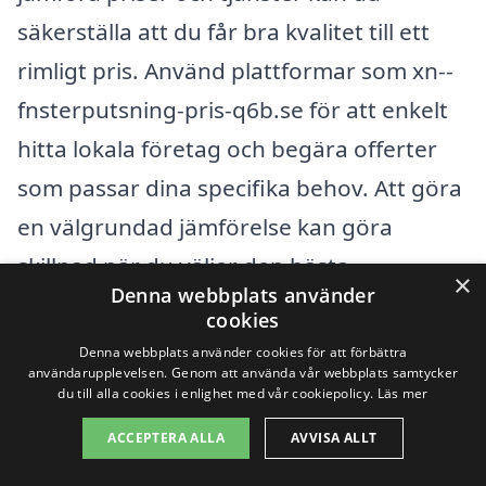
säkerställa att du får bra kvalitet till ett
rimligt pris. Använd plattformar som xn--
fnsterputsning-pris-q6b.se för att enkelt
hitta lokala företag och begära offerter
som passar dina specifika behov. Att göra
en välgrundad jämförelse kan göra
skillnad när du väljer den bästa
×
Denna webbplats använder
fönsterputsningen för din bostad.
cookies
Denna webbplats använder cookies för att förbättra
användarupplevelsen. Genom att använda vår webbplats samtycker
Få 3 erbjudanden, gratis och utan
du till alla cookies i enlighet med vår cookiepolicy.
Läs mer
förpliktelser
ACCEPTERA ALLA
AVVISA ALLT