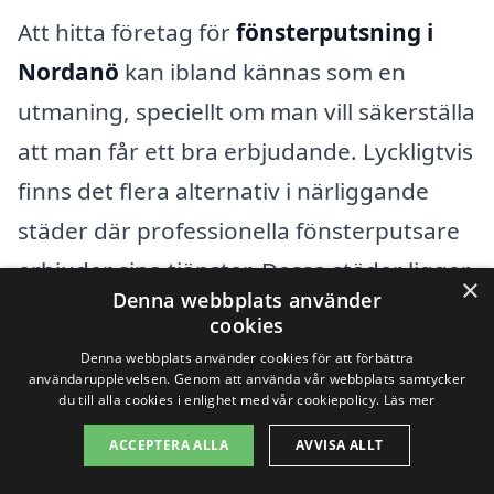
Att hitta företag för
fönsterputsning i
Nordanö
kan ibland kännas som en
utmaning, speciellt om man vill säkerställa
att man får ett bra erbjudande. Lyckligtvis
finns det flera alternativ i närliggande
städer där professionella fönsterputsare
erbjuder sina tjänster. Dessa städer ligger
×
Denna webbplats använder
inom kort avstånd och kan ge dig
cookies
möjligheten att få snabba offertar och
Denna webbplats använder cookies för att förbättra
användarupplevelsen. Genom att använda vår webbplats samtycker
hjälp med fönsterputsning.
du till alla cookies i enlighet med vår cookiepolicy.
Läs mer
ACCEPTERA ALLA
AVVISA ALLT
Här är några städer i närheten av