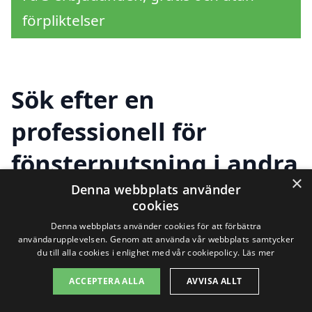
förpliktelser
Sök efter en
professionell för
fönsterputsning i andra
×
städer nära Örtagården
Denna webbplats använder
cookies
Denna webbplats använder cookies för att förbättra
användarupplevelsen. Genom att använda vår webbplats samtycker
Att hitta hjälp för
fönsterputsning i
du till alla cookies i enlighet med vår cookiepolicy.
Läs mer
Örtagården
behöver inte vara
ACCEPTERA ALLA
AVVISA ALLT
komplicerat. Det finns flera professionella