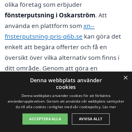
olika företag som erbjuder
fönsterputsning i Oskarström
. Att
använda en plattform som
xn--
fnsterputsning-pris-q6b.se
kan göra det
enkelt att begära offerter och få en
översikt över vilka alternativ som finns i
ditt område. Genom att göra en
×
noggrann undersökning kan du hitta ett
Denna webbplats använder
cookies
företag som inte bara erbjuder
Denna webbplats använder cookies för att förbättra
konkurrenskraftiga priser, men som också
användarupplevelsen. Genom att använda vår webbplats samtycker
du till alla cookies i enlighet med vår cookiepolicy.
Läs mer
levererar högkvalitativa
ACCEPTERA ALLA
AVVISA ALLT
rengöringstjänster för dina fönster.