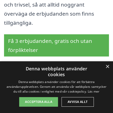
och trivsel, så att alltid noggrant
överväga de erbjudanden som finns
tillgängliga.
Få 3 erbjudanden, gratis och utan
förpliktelser
×
Denna webbplats använder
cookies
Sök efter en
Denna webbplats använder cookies för att förbättra
professionell för
användarupplevelsen. Genom att använda vår webbplats samtycker
du till alla cookies i enlighet med vår cookiepolicy.
Läs mer
fönsterputsning i andra
ACCEPTERA ALLA
AVVISA ALLT