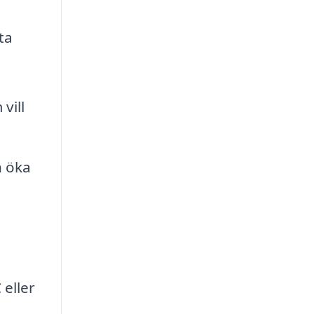
ta
vill
n öka
 eller