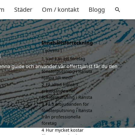
m
Städer
Om / kontakt
Blogg
Innehållsförteckning
a
gömma
1
Vad kan ett företag
som är specialiserat på
enna guide och använder vår offerttjänst får du den
fönsterputsning i Ransta
hjälpa till med?
2
Få alltid minst 3
erbjudanden för
fönsterputsning i Ransta
3
Få 3 erbjudanden för
fönsterputsning i Ransta
från professionella
företag
4
Hur mycket kostar