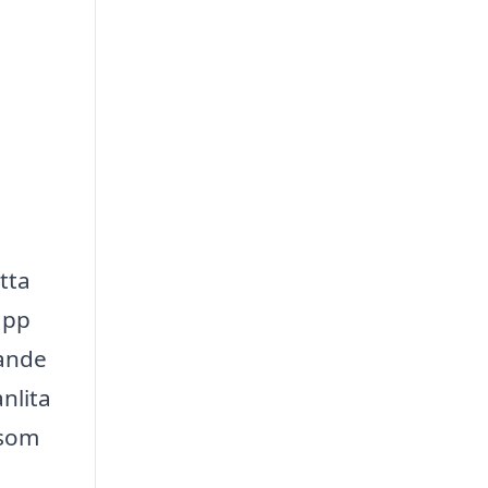
tta
äpp
sande
nlita
 som