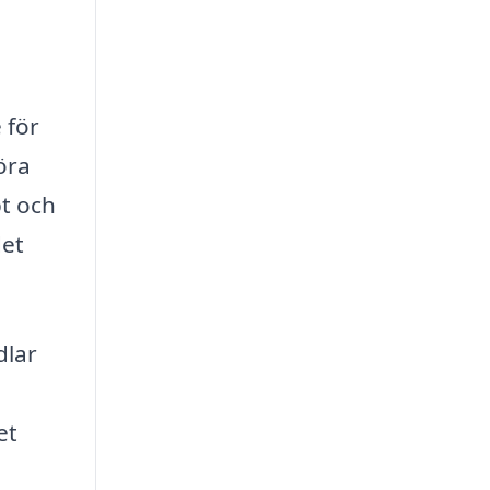
 för
öra
bt och
det
dlar
et