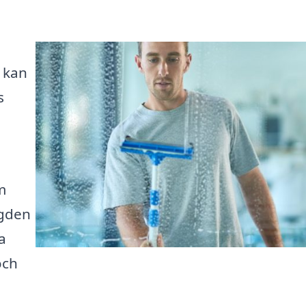
r kan
s
m
ngden
a
och