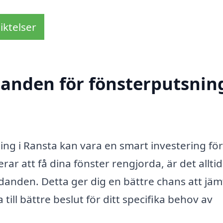
iktelser
danden för fönsterputsning
ning i Ransta kan vara en smart investering fö
ar att få dina fönster rengjorda, är det allti
udanden. Detta ger dig en bättre chans att jä
da till bättre beslut för ditt specifika behov av