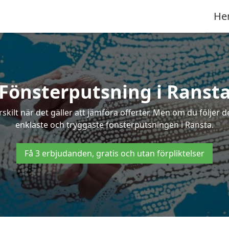
He
Fönsterputsning i Ranst
ilt när det gäller att jämföra offerter. Men om du följer d
enklaste och tryggaste fönsterputsningen i Ransta.
Få 3 erbjudanden, gratis och utan förpliktelser