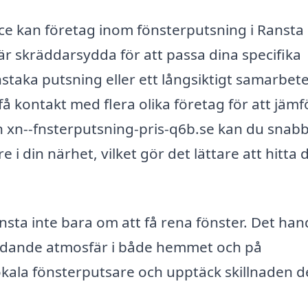
ice kan företag inom fönsterputsning i Ransta
 skräddarsydda för att passa dina specifika
taka putsning eller ett långsiktigt samarbete
få kontakt med flera olika företag för att jämf
en xn--fnsterputsning-pris-q6b.se kan du snab
e i din närhet, vilket gör det lättare att hitta 
nsta inte bara om att få rena fönster. Det han
judande atmosfär i både hemmet och på
okala fönsterputsare och upptäck skillnaden d