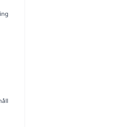
ing
åll