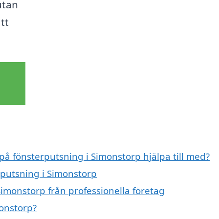
utan
tt
 på fönsterputsning i Simonstorp hjälpa till med?
rputsning i Simonstorp
Simonstorp från professionella företag
monstorp?