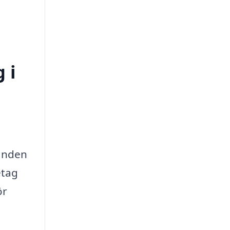
 i
danden
etag
ör