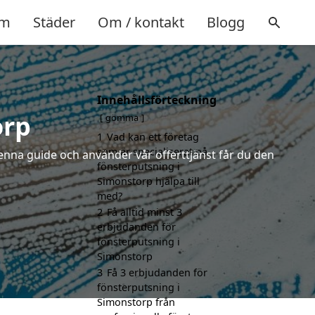
m
Städer
Om / kontakt
Blogg
Innehållsförteckning
orp
gömma
1
Vad kan ett företag
som är specialiserat på
enna guide och använder vår offerttjänst får du den
fönsterputsning i
Simonstorp hjälpa till
med?
2
Få alltid minst 3
erbjudanden för
fönsterputsning i
Simonstorp
3
Få 3 erbjudanden för
fönsterputsning i
Simonstorp från