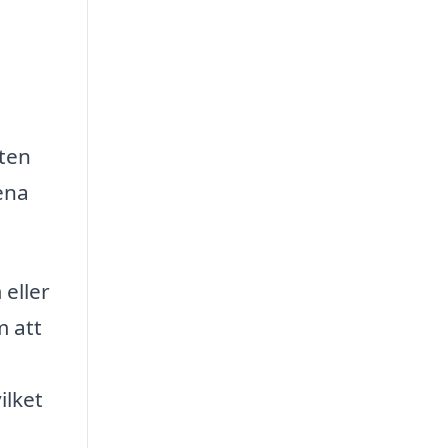
ten
ena
 eller
m att
ilket