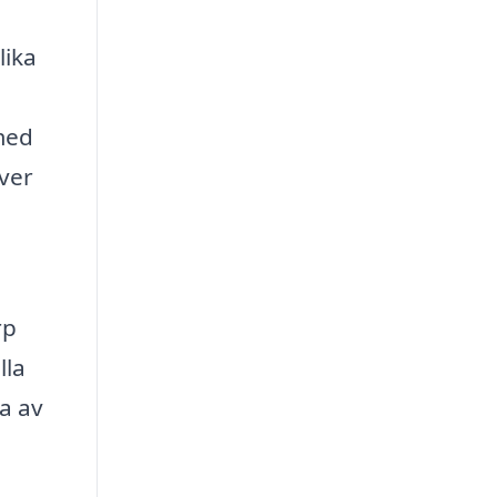
lika
rmed
över
rp
lla
ta av