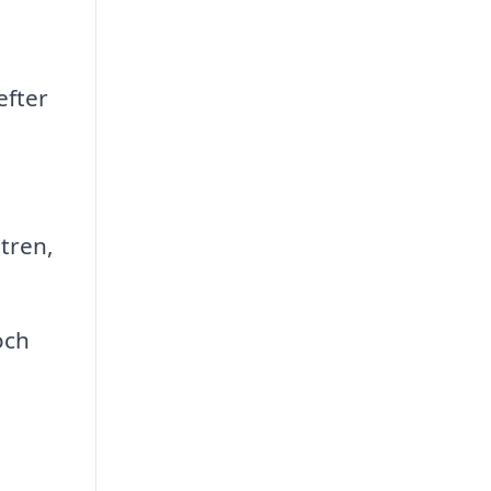
efter
tren,
och
a