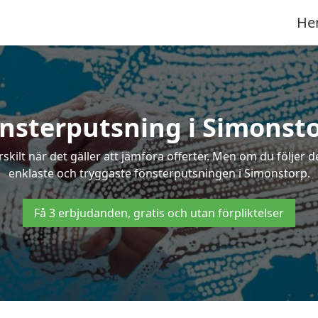
He
nsterputsning i Simonst
ilt när det gäller att jämföra offerter. Men om du följer d
enklaste och tryggaste fönsterputsningen i Simonstorp.
Få 3 erbjudanden, gratis och utan förpliktelser