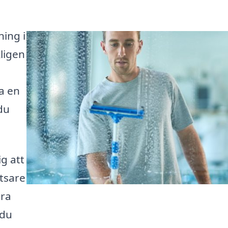
ning i
ligen
a en
du
ig att
tsare
ära
 du