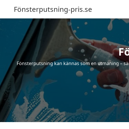
Fönsterputsning-pris.se
F
Fönsterputsning kan kännas som en utmaning – särsk