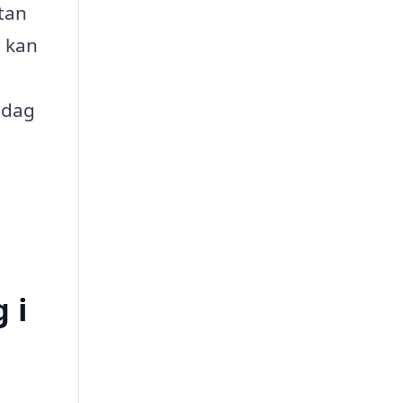
tan
r kan
idag
 i