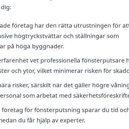
 dig:
ade företag har den rätta utrustningen för at
lusive högtryckstvättar och ställningar som
ar på höga byggnader.
rfarenhet vet professionella fönsterputsare 
ter och ytor, vilket minimerar risken för skado
a risker, särskilt när det gäller högre våning
 personal som arbetat med säkerhetsföreskrifte
 företag för fönsterputsning sparar du tid oc
medan du får hjälp av experter.