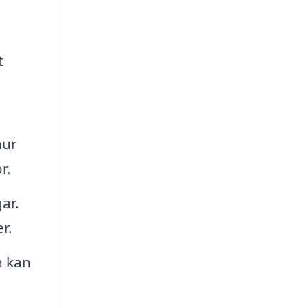
t
hur
r.
ar.
r.
h kan