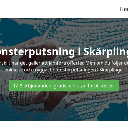
He
önsterputsning i Skärplin
ilt när det gäller att jämföra offerter. Men om du följer d
enklaste och tryggaste fönsterputsningen i Skärplinge.
Få 3 erbjudanden, gratis och utan förpliktelser