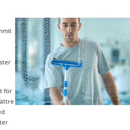
mmit
ster
t för
bättre
ed
ter