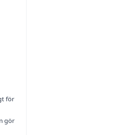
gt för
m gör