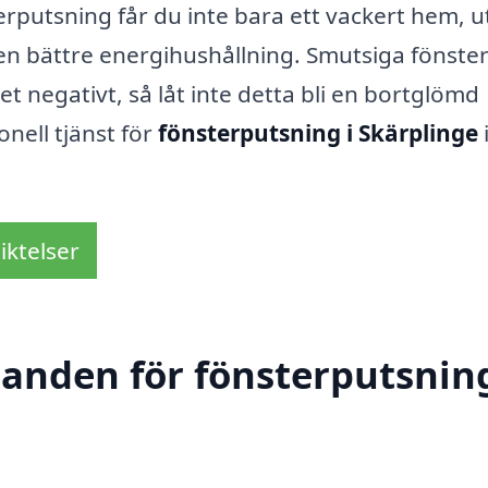
rputsning får du inte bara ett vackert hem, u
en bättre energihushållning. Smutsiga fönste
t negativt, så låt inte detta bli en bortglömd
nell tjänst för
fönsterputsning i Skärplinge
iktelser
danden för fönsterputsning