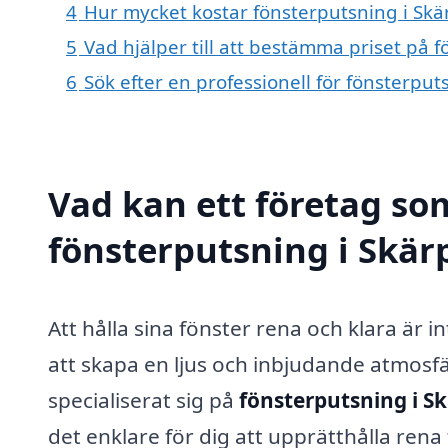
4
Hur mycket kostar fönsterputsning i Skä
5
Vad hjälper till att bestämma priset på 
6
Sök efter en professionell för fönsterpu
Vad kan ett företag som
fönsterputsning i Skärp
Att hålla sina fönster rena och klara är i
att skapa en ljus och inbjudande atmosfär
specialiserat sig på
fönsterputsning i S
det enklare för dig att upprätthålla rena