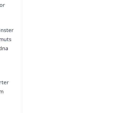
or
önster
smuts
ndna
rter
om