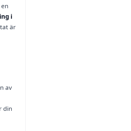
r en
ng i
tat är
n av
r din