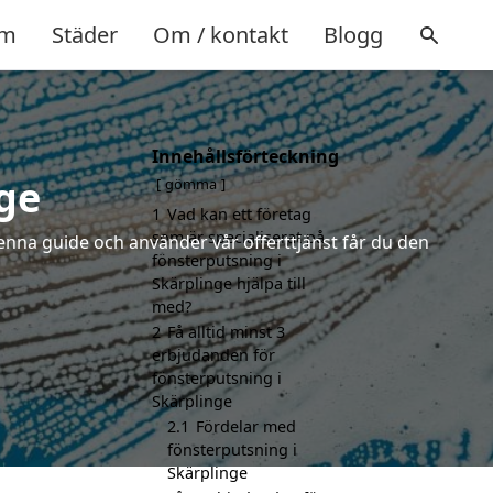
m
Städer
Om / kontakt
Blogg
Innehållsförteckning
ge
gömma
1
Vad kan ett företag
som är specialiserat på
enna guide och använder vår offerttjänst får du den
fönsterputsning i
Skärplinge hjälpa till
med?
2
Få alltid minst 3
erbjudanden för
fönsterputsning i
Skärplinge
2.1
Fördelar med
fönsterputsning i
Skärplinge