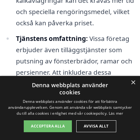
kalkavlagringar kan det krävas mer tid
och speciella rengöringsmedel, vilket
också kan påverka priset.
Tjänstens omfattning:
Vissa företag
erbjuder även tilläggstjänster som
putsning av fönsterbrädor, ramar och
persienner. Att inkludera dessa
×
tjänster kan också påverka det totala
Denna webbplats använder
cookies
priset.
Denna webbplats använder cookies för att förbättra
användarupplevelsen. Genom att använda vår webbplats samtycker
Frekvens av putsning:
Regelbunden
du till alla cookies i enlighet med vår cookiepolicy.
Läs mer
fönsterputsning kan skapa
ACCEPTERA ALLA
AVVISA ALLT
möjligheter för rabatter, så om du