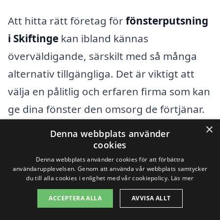
Att hitta rätt företag för
fönsterputsning
i Skiftinge
kan ibland kännas
överväldigande, särskilt med så många
alternativ tillgängliga. Det är viktigt att
välja en pålitlig och erfaren firma som kan
ge dina fönster den omsorg de förtjänar.
Oavsett om du behöver hjälp med
×
Denna webbplats använder
bostadsfönster eller företagslokaler, kan
cookies
Denna webbplats använder cookies för att förbättra
du enkelt få flera erbjudanden från
användarupplevelsen. Genom att använda vår webbplats samtycker
professionella aktörer i ditt närområde.
du till alla cookies i enlighet med vår cookiepolicy.
Läs mer
Genom att använda vår plattform kan du
ACCEPTERA ALLA
AVVISA ALLT
snabbt och smidigt jämföra priser och