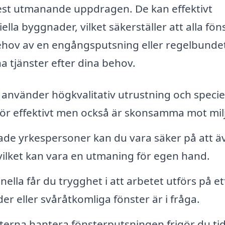
mest utmanande uppdragen. De kan effektivt
a byggnader, vilket säkerställer att alla fön
behov av en engångsputsning eller regelbunde
a tjänster efter dina behov.
använder högkvalitativ utrustning och specie
ör effektivt men också är skonsamma mot mil
de yrkespersoner kan du vara säker på att ä
 vilket kan vara en utmaning för egen hand.
ella får du trygghet i att arbetet utförs på et
er eller svåråtkomliga fönster är i fråga.
erna hantera fönsterputsningen frigör du tid t