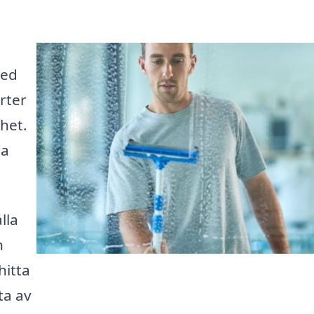
Med
rter
het.
ta
lla
n
hitta
ta av