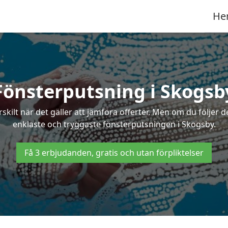
He
Fönsterputsning i Skogsb
ilt när det gäller att jämföra offerter. Men om du följer d
enklaste och tryggaste fönsterputsningen i Skogsby.
Få 3 erbjudanden, gratis och utan förpliktelser