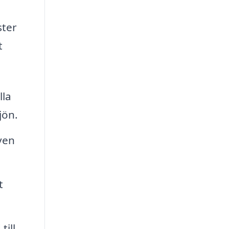
ster
t
lla
jön.
ven
t
ill