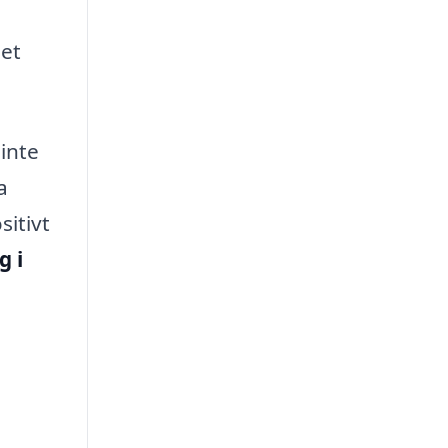
det
inte
a
sitivt
g i