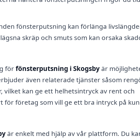
den fönsterputsning kan förlänga livslängde
vlägsna skräp och smuts som kan orsaka skad
ag för
fönsterputsning i Skogsby
är möjlighete
erbjuder även relaterade tjänster såsom reng
 vilket kan ge ett helhetsintryck av rent och
t för företag som vill ge ett bra intryck på ku
by
är enkelt med hjälp av vår plattform. Du ka