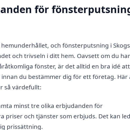
danden för fönsterputsning
 av hemunderhållet, och fönsterputsning i Skog
ndet och trivseln i ditt hem. Oavsett om du ha
åråtkomliga fönster, är det alltid en bra idé att
 innan du bestämmer dig för ett företag. Här 
r så värdefullt:
mta minst tre olika erbjudanden för
 priser och tjänster som erbjuds. Det kan leda
g prissättning.