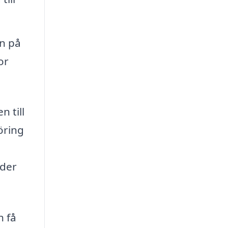
n på
or
n till
öring
nder
n få