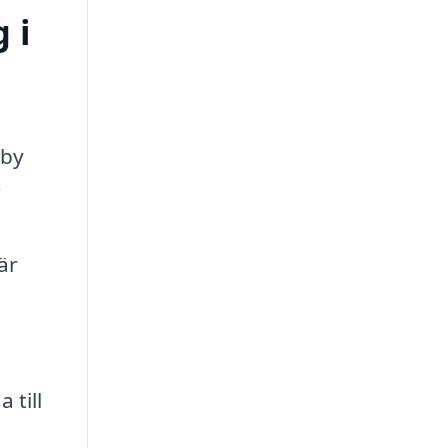
 i
sby
r
är
 till