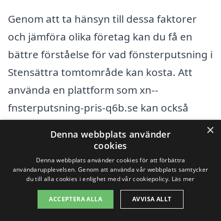
Genom att ta hänsyn till dessa faktorer
och jämföra olika företag kan du få en
bättre förståelse för vad fönsterputsning i
Stensättra tomtområde kan kosta. Att
använda en plattform som xn--
fnsterputsning-pris-q6b.se kan också
hjälpa dig att enkelt hämta in offerter från
×
Denna webbplats använder
olika leverantörer och hitta en som passar
cookies
både dina behov och din budget. Genom
Denna webbplats använder cookies för att förbättra
användarupplevelsen. Genom att använda vår webbplats samtycker
att göra lite research och fråga efter
du till alla cookies i enlighet med vår cookiepolicy.
Läs mer
referenser kan du säkerställa att du får en
ACCEPTERA ALLA
AVVISA ALLT
kvalitetsservice till ett rimligt pris.