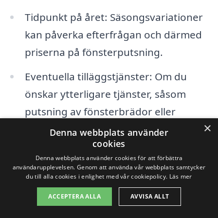
Tidpunkt på året: Säsongsvariationer
kan påverka efterfrågan och därmed
priserna på fönsterputsning.
Eventuella tilläggstjänster: Om du
önskar ytterligare tjänster, såsom
putsning av fönsterbrädor eller
×
rengöring av ramar, kan detta också
Denna webbplats använder
cookies
påverka det totala priset.
Denna webbplats använder cookies för att förbättra
användarupplevelsen. Genom att använda vår webbplats samtycker
Det är alltid en bra idé att inhämtar flera
du till alla cookies i enlighet med vår cookiepolicy.
Läs mer
offerter och jämför priser från olika
ACCEPTERA ALLA
AVVISA ALLT
företag som erbjuder fönsterputsning i