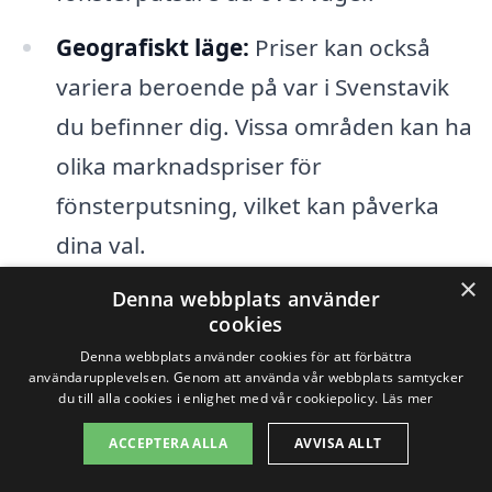
Geografiskt läge:
Priser kan också
variera beroende på var i Svenstavik
du befinner dig. Vissa områden kan ha
olika marknadspriser för
fönsterputsning, vilket kan påverka
dina val.
×
Tillgänglighet:
Under högsäsong,
Denna webbplats använder
cookies
såsom vår- och sommarmånaderna,
Denna webbplats använder cookies för att förbättra
kan efterfrågan på fönsterputsning
användarupplevelsen. Genom att använda vår webbplats samtycker
du till alla cookies i enlighet med vår cookiepolicy.
Läs mer
öka, vilket kan leda till högre priser. Att
ACCEPTERA ALLA
AVVISA ALLT
boka i förväg kan hjälpa dig att spara