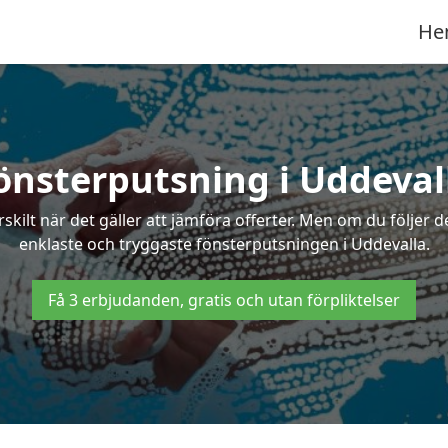
He
önsterputsning i Uddeval
ilt när det gäller att jämföra offerter. Men om du följer d
enklaste och tryggaste fönsterputsningen i Uddevalla.
Få 3 erbjudanden, gratis och utan förpliktelser