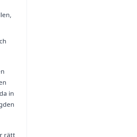
len,
ch
en
ren
da in
ngden
r rätt