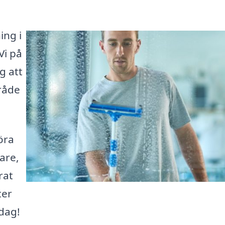
ing i
Vi på
g att
mråde
öra
are,
rat
ter
dag!