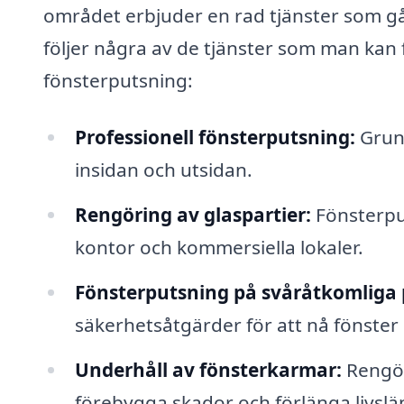
området erbjuder en rad tjänster som g
följer några av de tjänster som man kan f
fönsterputsning:
Professionell fönsterputsning:
Grund
insidan och utsidan.
Rengöring av glaspartier:
Fönsterput
kontor och kommersiella lokaler.
Fönsterputsning på svåråtkomliga p
säkerhetsåtgärder för att nå fönste
Underhåll av fönsterkarmar:
Rengör
förebygga skador och förlänga livsl