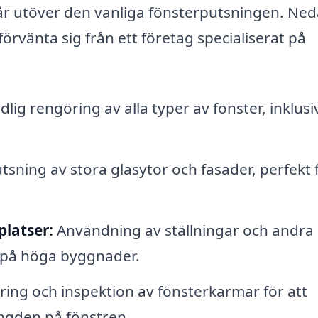
år utöver den vanliga fönsterputsningen. Ne
örvänta sig från ett företag specialiserat på
lig rengöring av alla typer av fönster, inklusi
sning av stora glasytor och fasader, perfekt 
latser:
Användning av ställningar och andra
r på höga byggnader.
ing och inspektion av fönsterkarmar för att
ängden på fönstren.