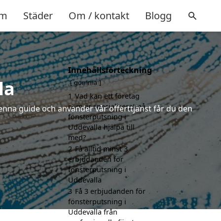
m
Städer
Om / kontakt
Blogg
Innehållsförteckning
la
gömma
1
Vad kan ett företag
som är specialiserat på
enna guide och använder vår offerttjänst får du den
fönsterputsning i
Uddevalla hjälpa till
med?
2
Få alltid minst 3
erbjudanden för
fönsterputsning i
Uddevalla
3
Få 3 erbjudanden för
fönsterputsning i
Uddevalla från