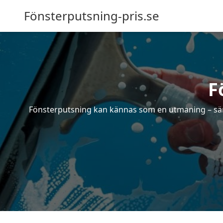
Fönsterputsning-pris.se
F
Fönsterputsning kan kännas som en utmaning – särsk