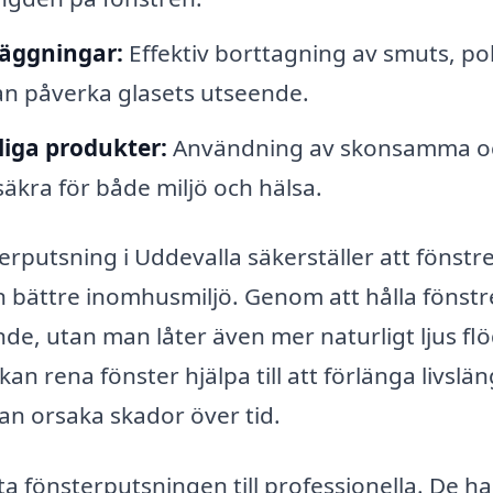
läggningar:
Effektiv borttagning av smuts, pol
n påverka glasets utseende.
liga produkter:
Användning av skonsamma o
kra för både miljö och hälsa.
erputsning i Uddevalla säkerställer att fönstr
l en bättre inomhusmiljö. Genom att hålla fönst
de, utan man låter även mer naturligt ljus flö
n rena fönster hjälpa till att förlänga livslä
an orsaka skador över tid.
a fönsterputsningen till professionella. De ha