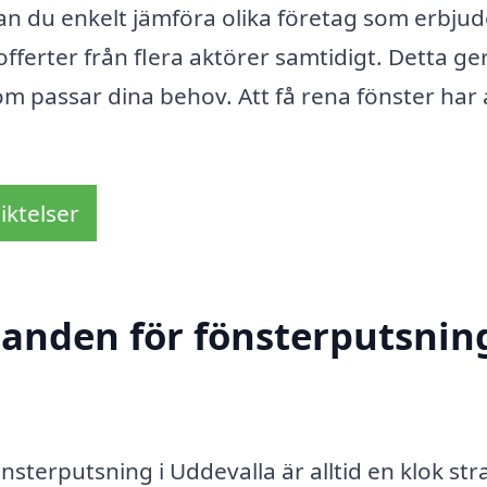
n du enkelt jämföra olika företag som erbjud
ferter från flera aktörer samtidigt. Detta ge
som passar dina behov. Att få rena fönster har 
iktelser
danden för fönsterputsning
nsterputsning i Uddevalla är alltid en klok str