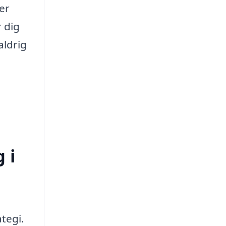
er
r dig
aldrig
 i
ategi.