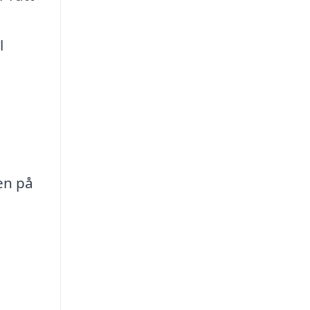
l
ven på