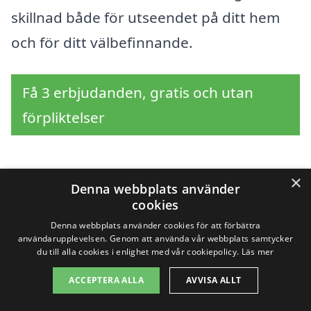
skillnad både för utseendet på ditt hem
och för ditt välbefinnande.
Få 3 erbjudanden, gratis och utan
förpliktelser
×
Sök efter professionell
Denna webbplats använder
cookies
fönsterputsning i
Denna webbplats använder cookies för att förbättra
användarupplevelsen. Genom att använda vår webbplats samtycker
städer nära Vålberg
du till alla cookies i enlighet med vår cookiepolicy.
Läs mer
ACCEPTERA ALLA
AVVISA ALLT