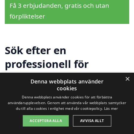
Få 3 erbjudanden, gratis och utan
förpliktelser
Sök efter en
professionell för
fönsterputsning i andra
×
Denna webbplats använder
städer nära Venngarn
cookies
Denna webbplats använder cookies för att förbättra
användarupplevelsen. Genom att använda vår webbplats samtycker
du till alla cookies i enlighet med vår cookiepolicy.
Läs mer
Att hitta professionell
fönsterputsning i
ACCEPTERA ALLA
AVVISA ALLT
Venngarn
behöver inte vara en