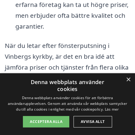
erfarna företag kan ta ut högre priser,
men erbjuder ofta bättre kvalitet och
garantier.
När du letar efter fönsterputsning i
Vinbergs kyrkby, är det en bra idé att
jämföra priser och tjänster från flera olika
företag. Den mångfald av alternativ gör
×
Denna webbplats använder
att du kan hitta den lösning som passar
cookies
Denna webbplats använder cookies för att förbättra
din budget och behov. Besök gärna vår
användarupplevelsen. Genom att använda vår webbplats samtycker
plattform för att få detaljerade offerter
du till alla cookies i enlighet med vår cookiepolicy.
Läs mer
från lokala fönsterputsare och hitta den
ACCEPTERA ALLA
AVVISA ALLT
mest kostnadseffektiva tjänsten för just