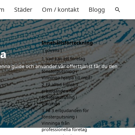
m
Städer
Om / kontakt
Blogg
Innehållsförteckning
ga
gömma
1
Vad kan ett företag
som är specialiserat på
enna guide och använder vår offerttjänst får du den
fönsterputsning i
Vinninga hjälpa till med?
2
Få alltid minst 3
erbjudanden för
fönsterputsning i
Vinninga
3
Få 3 erbjudanden för
fönsterputsning i
Vinninga från
professionella företag