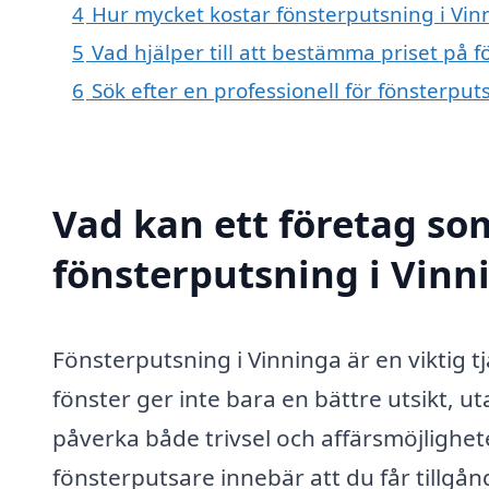
4
Hur mycket kostar fönsterputsning i Vin
5
Vad hjälper till att bestämma priset på 
6
Sök efter en professionell för fönsterpu
Vad kan ett företag som
fönsterputsning i Vinni
Fönsterputsning i Vinninga är en viktig t
fönster ger inte bara en bättre utsikt, u
påverka både trivsel och affärsmöjligheter
fönsterputsare innebär att du får tillgång