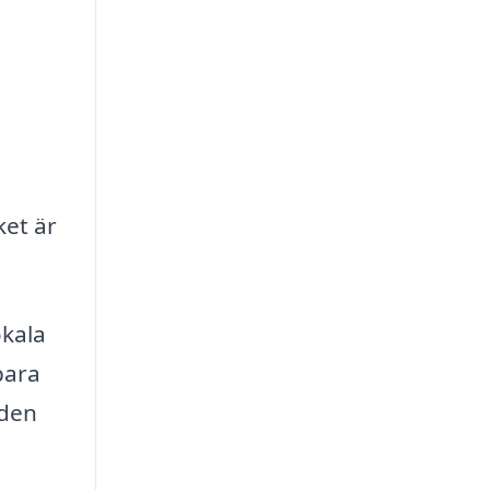
ket är
okala
bara
gden