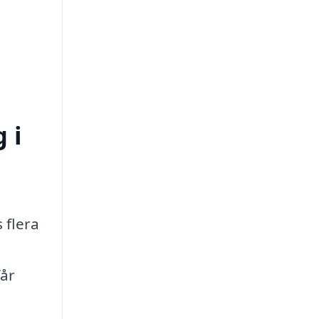
 i
 flera
får