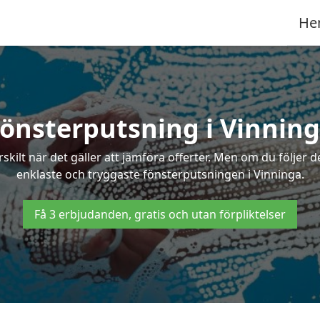
He
önsterputsning i Vinnin
ilt när det gäller att jämföra offerter. Men om du följer d
enklaste och tryggaste fönsterputsningen i Vinninga.
Få 3 erbjudanden, gratis och utan förpliktelser