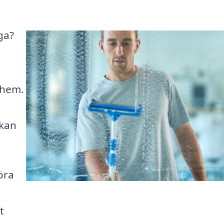
ga?
n
t hem.
 kan
öra
t