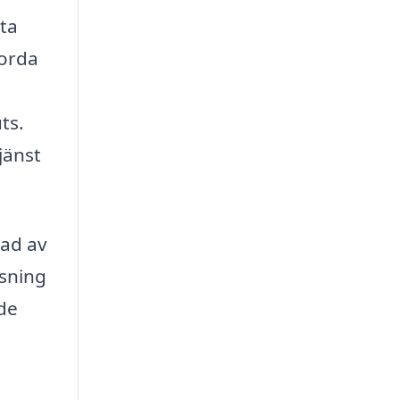
nta
jorda
ts.
jänst
rad av
tsning
nde