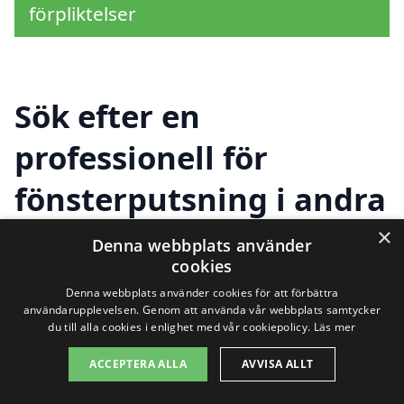
förpliktelser
Sök efter en
professionell för
fönsterputsning i andra
städer nära Ängelholm
×
Denna webbplats använder
cookies
Denna webbplats använder cookies för att förbättra
Att hålla fönstren rena är viktigt för både
användarupplevelsen. Genom att använda vår webbplats samtycker
du till alla cookies i enlighet med vår cookiepolicy.
Läs mer
hemmet och företaget. Om du söker efter
ACCEPTERA ALLA
AVVISA ALLT
professionell
fönsterputsning i