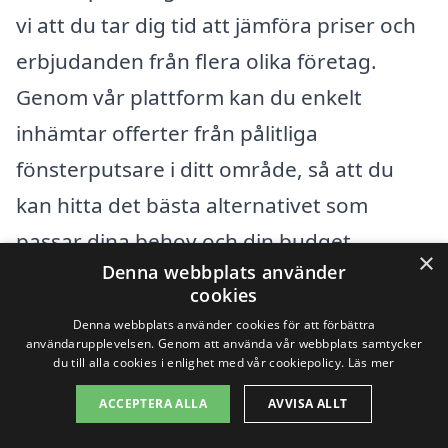
vi att du tar dig tid att jämföra priser och
erbjudanden från flera olika företag.
Genom vår plattform kan du enkelt
inhämtar offerter från pålitliga
fönsterputsare i ditt område, så att du
kan hitta det bästa alternativet som
passar dina behov och din budget.
×
Denna webbplats använder
cookies
Få 3 erbjudanden, gratis och utan
Denna webbplats använder cookies för att förbättra
förpliktelser
användarupplevelsen. Genom att använda vår webbplats samtycker
du till alla cookies i enlighet med vår cookiepolicy.
Läs mer
ACCEPTERA ALLA
AVVISA ALLT