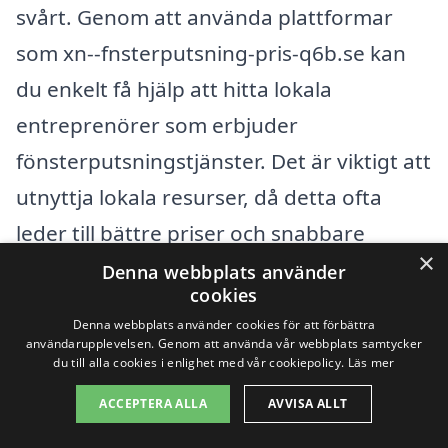
svårt. Genom att använda plattformar
som xn--fnsterputsning-pris-q6b.se kan
du enkelt få hjälp att hitta lokala
entreprenörer som erbjuder
fönsterputsningstjänster. Det är viktigt att
utnyttja lokala resurser, då detta ofta
leder till bättre priser och snabbare
×
tjänster. Här är några omkringliggande
Denna webbplats använder
cookies
städer där du också kan leta efter
Denna webbplats använder cookies för att förbättra
kvalificerade fönsterputsare:
användarupplevelsen. Genom att använda vår webbplats samtycker
du till alla cookies i enlighet med vår cookiepolicy.
Läs mer
Höganäs
ACCEPTERA ALLA
AVVISA ALLT