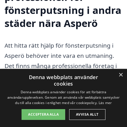
fönsterputsning i andra
städer nära Asperö
Att hitta rätt hjälp för fönsterputsning i
Asperö behöver inte vara en utmaning.
Det finns många professionella företag i
×
närliggande städer som erbjuder
Denna webbplats använder
cookies
högkvalitativa fönsterputsningstjänster.
Denna webbplats använder cookies för att förbättra
Genom att använda vår plattform kan du
användarupplevelsen. Genom att använda vår webbplats samtycker
du till alla cookies i enlighet med vår cookiepolicy.
Läs mer
enkelt jämföra olika alternativ och få
ACCEPTERA ALLA
AVVISA ALLT
erbjudanden från olika leverantörer i