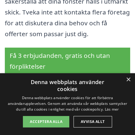
säkerställa att dina fönster hålls i utmärkt
skick. Tveka inte att kontakta flera företag
för att diskutera dina behov och få
offerter som passar just dig.
Få 3 erbjudanden, gratis och utan
förpliktelser
×
Denna webbplats använder
cookies
Sök efter en
Denna webbplats använder cookies för att förbättra
användarupplevelsen. Genom att använda vår webbplats samtycker
du till alla cookies i enlighet med vår cookiepolicy.
Läs mer
professionell för
ACCEPTERA ALLA
AVVISA ALLT
fönsterputsning i andra