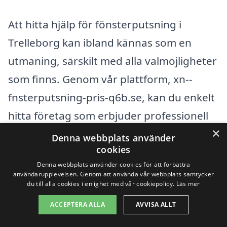
Att hitta hjälp för fönsterputsning i
Trelleborg kan ibland kännas som en
utmaning, särskilt med alla valmöjligheter
som finns. Genom vår plattform, xn--
fnsterputsning-pris-q6b.se, kan du enkelt
hitta företag som erbjuder professionell
×
fönsterputsning även i närliggande
Denna webbplats använder
cookies
städer. Det finns flera alternativ att
Denna webbplats använder cookies för att förbättra
överväga för att få ditt hem eller företag
användarupplevelsen. Genom att använda vår webbplats samtycker
du till alla cookies i enlighet med vår cookiepolicy.
Läs mer
skinande rent.
ACCEPTERA ALLA
AVVISA ALLT
Några av de städer som ligger nära