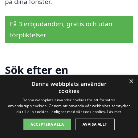
på dina fönster.
Få 3 erbjudanden, gratis och utan
förpliktelser
Sök efter en
×
professionell för
Denna webbplats använder
cookies
fönsterputsning i andra
Denna webbplats använder cookies för att förbättra
användarupplevelsen. Genom att använda vår webbplats samtycker
städer nära Forsvik
du till alla cookies i enlighet med vår cookiepolicy.
Läs mer
ACCEPTERA ALLA
AVVISA ALLT
Att hitta hjälp för
fönsterputsning i