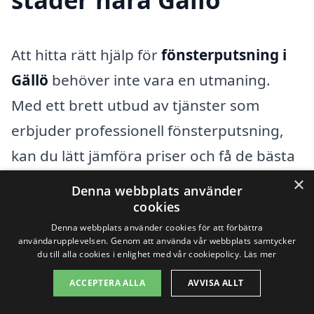
Att hitta rätt hjälp för
fönsterputsning i
Gällö
behöver inte vara en utmaning.
Med ett brett utbud av tjänster som
erbjuder professionell fönsterputsning,
kan du lätt jämföra priser och få de bästa
erbjudandena. Om du letar efter företag i
×
Denna webbplats använder
närområdet, kan det vara värt att
cookies
Denna webbplats använder cookies för att förbättra
överväga företag i närliggande städer
användarupplevelsen. Genom att använda vår webbplats samtycker
såsom
Bräcke
,
Kramfors
,
Sundsvall
,
du till alla cookies i enlighet med vår cookiepolicy.
Läs mer
Östersund
,
Matfors
,
Timrå
och
Hagfors
.
ACCEPTERA ALLA
AVVISA ALLT
Dessa platser har ofta ett antal