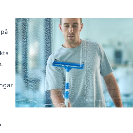
 på
ekta
.
ingar
e