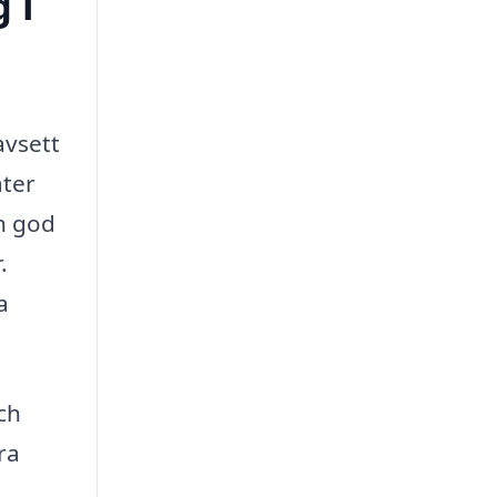
 i
avsett
åter
en god
.
a
ch
ra