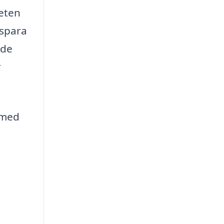
teten
 spara
 de
r
 med