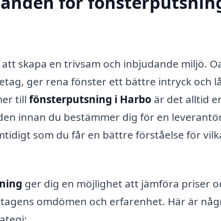
danden för fönsterputsning
av att skapa en trivsam och inbjudande miljö. O
etag, ger rena fönster ett bättre intryck och l
er till
fönsterputsning i Harbo
är det alltid 
nden innan du bestämmer dig för en leverantör
idigt som du får en bättre förståelse för vilk
sning
ger dig en möjlighet att jämföra priser o
öretagens omdömen och erfarenhet. Här är någ
ategi: