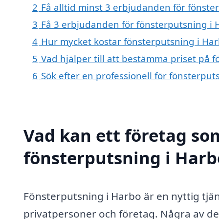
2
Få alltid minst 3 erbjudanden för fönste
3
Få 3 erbjudanden för fönsterputsning i H
4
Hur mycket kostar fönsterputsning i Ha
5
Vad hjälper till att bestämma priset på 
6
Sök efter en professionell för fönsterpu
Vad kan ett företag som
fönsterputsning i Harbo
Fönsterputsning i Harbo är en nyttig tj
privatpersoner och företag. Några av de 