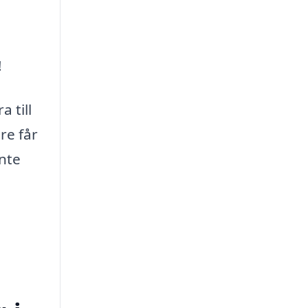
!
 till
re får
inte