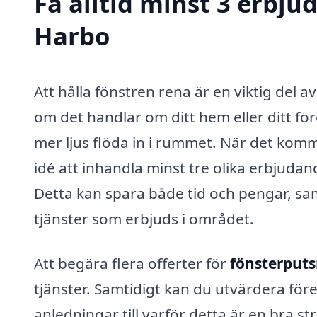
Få alltid minst 3 erbju
Harbo
Att hålla fönstren rena är en viktig del 
om det handlar om ditt hem eller ditt för
mer ljus flöda in i rummet. När det komm
idé att inhandla minst tre olika erbjuda
Detta kan spara både tid och pengar, samt
tjänster som erbjuds i området.
Att begära flera offerter för
fönsterput
tjänster. Samtidigt kan du utvärdera f
anledningar till varför detta är en bra str