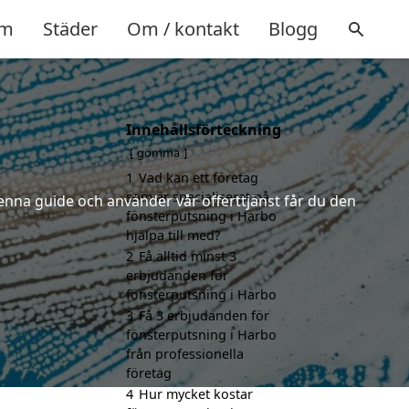
m
Städer
Om / kontakt
Blogg
Innehållsförteckning
gömma
1
Vad kan ett företag
som är specialiserat på
enna guide och använder vår offerttjänst får du den
fönsterputsning i Harbo
hjälpa till med?
2
Få alltid minst 3
erbjudanden för
fönsterputsning i Harbo
3
Få 3 erbjudanden för
fönsterputsning i Harbo
från professionella
företag
4
Hur mycket kostar