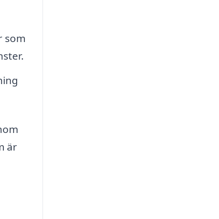
r som
ster.
ning
enom
m är