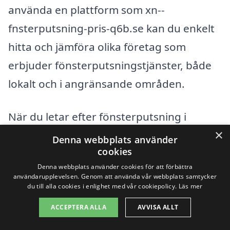
använda en plattform som xn--
fnsterputsning-pris-q6b.se kan du enkelt
hitta och jämföra olika företag som
erbjuder fönsterputsningstjänster, både
lokalt och i angränsande områden.
När du letar efter fönsterputsning i
×
Kattarp kan det vara bra att titta på
Denna webbplats använder
cookies
företag i närliggande städer också. Här är
Denna webbplats använder cookies för att förbättra
några exempel på städer där du kan hitta
användarupplevelsen. Genom att använda vår webbplats samtycker
du till alla cookies i enlighet med vår cookiepolicy.
Läs mer
erfarna fönsterputsare:
ACCEPTERA ALLA
AVVISA ALLT
Helsingborg